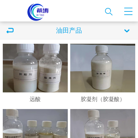
油田产品
远酸
胶凝剂（胶凝酸）