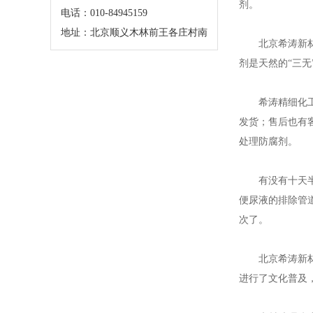
剂。
电话：010-84945159
地址：北京顺义木林前王各庄村南
北京希涛新材料
剂是天然的“三
希涛精细化工拥
发货；售后也有
处理防腐剂。
有没有十天半个
便尿液的排除管
次了。
北京希涛新材料
进行了文化普及