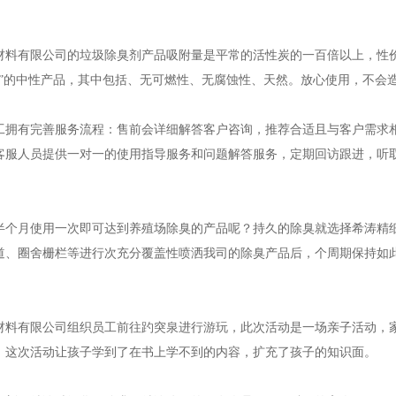
有限公司的垃圾除臭剂产品吸附量是平常的活性炭的一百倍以上，性价
无”的中性产品，其中包括、无可燃性、无腐蚀性、天然。放心使用，不会
有完善服务流程：售前会详细解答客户咨询，推荐合适且与客户需求相
客服人员提供一对一的使用指导服务和问题解答服务，定期回访跟进，听
月使用一次即可达到养殖场除臭的产品呢？持久的除臭就选择希涛精细
道、圈舍栅栏等进行次充分覆盖性喷洒我司的除臭产品后，个周期保持如
有限公司组织员工前往趵突泉进行游玩，此次活动是一场亲子活动，家
，这次活动让孩子学到了在书上学不到的内容，扩充了孩子的知识面。